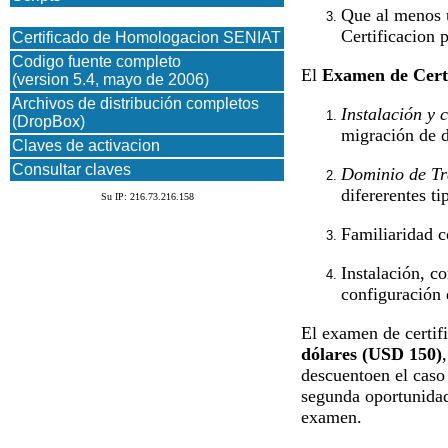
Que al menos 
Certificacion 
Certificado de Homologacion SENIAT
Codigo fuente completo
El
Examen de Certi
(version 5.4, mayo de 2006)
Archivos de distribución completos
Instalación y 
(DropBox)
migración de d
Claves de activacion
Consultar claves
Dominio de Tr
difererentes t
Su IP: 216.73.216.158
Familiaridad c
Instalación, c
configuración 
El examen de certifi
dólares (USD 150)
descuentoen el caso 
segunda oportunidad 
examen.