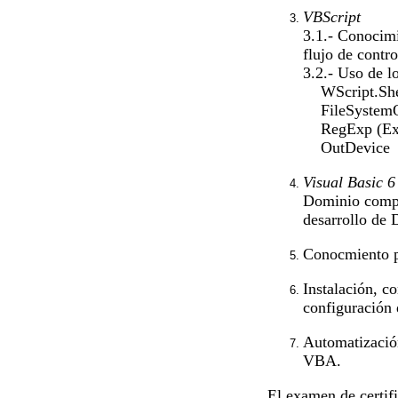
VBScript
3.1.- Conocimi
flujo de contro
3.2.- Uso de lo
WScript.She
FileSystemO
RegExp (Expr
OutDevice
Visual Basic 6
Dominio comple
desarrollo de
Conocmiento p
Instalación, c
configuración 
Automatizació
VBA.
El examen de certif