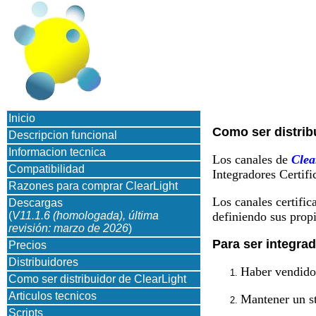
Inicio
Como ser distrib
Descripcion funcional
Informacion tecnica
Los canales de
Clea
Compatibilidad
Integradores Certifi
Razones para comprar ClearLight
Los canales certific
Descargas
(
V11.1.6 (homologada), última
definiendo sus propi
revisión: marzo de 2026
)
Para ser integrad
Precios
Distribuidores
Haber vendido 
Como ser distribuidor de ClearLight
Articulos tecnicos
Mantener un sto
Scripts