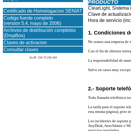
PRODUCTO
ClearLight, Sistema 
Certificado de Homologacion SENIAT
Clave de actualizaci
Codigo fuente completo
Hora de servicio
(in
(version 5.4, mayo de 2006)
Archivos de distribución completos
1. Condiciones de
(DropBox)
No somos una empresa de so
Claves de activacion
Consultar claves
Con el fin de obtener retro
Su IP: 216.73.216.164
La responsabilidad de mante
Salvo en casos muy excepci
2.- Soporte telef
Toda llamada telefónica ten
La tarifa para el soporte te
esta misma página), pero se
Los incidentes de soporte p
AnyDesk, AeroAdmin o Windo
servicios instalados.