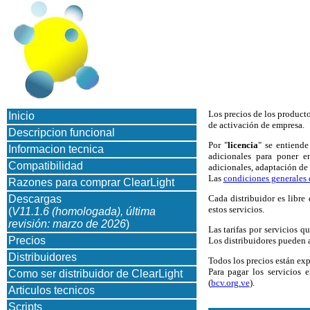
Los precios de los producto
Inicio
de activación de empresa.
Descripcion funcional
Por "
licencia
" se entiende
Informacion tecnica
adicionales para poner e
Compatibilidad
adicionales, adaptación de f
Las
condiciones generales 
Razones para comprar ClearLight
Descargas
Cada distribuidor es libre
estos servicios.
(
V11.1.6 (homologada), última
revisión: marzo de 2026
)
Las tarifas por servicios q
Precios
Los distribuidores pueden ap
Distribuidores
Todos los precios están ex
Para pagar los servicios
Como ser distribuidor de ClearLight
(
bcv.org.ve
).
Articulos tecnicos
Scripts