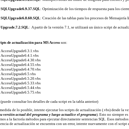
SQLUpgrade6.9.37.SQL
: Optimización de los tiempos de respuesta para los cierre
SQLUpgrade6.8.60.SQL
: Creación de las tablas para los procesos de Mensajería I
Upgrade.7.2.SQL
: A partir de la versión 7.1, se utilizará un único script de actual
ripts de actualización para MS Access
son:
AccessUpgrade6.3.1.vbs
AccessUpgrade6.4.1.vbs
AccessUpgrade6.4.30.vbs
AccessUpgrade6.4.55.vbs
AccessUpgrade6.4.70.vbs
AccessUpgrade6.5.vbs
AccessUpgrade6.5.20.vbs
AccessUpgrade6.5.33.vbs
AccessUpgrade6.5.44.vbs
AccessUpgrade6.5.75.vbs
(puede consultar los detalles de cada script en la tabla anterior)
edida de lo posible, intente ejecutar los scripts de actualización (.vbs) desde la ve
su versión actual del programa y luego actualice el programa
). Esto no siempre es
mos a la factoría métodos para ejecutar directamente sentencias SQL. Esos métodos 
encia de actualización se encuentra con un error, intente nuevamente con el script 