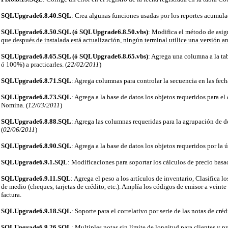
SQLUpgrade6.8.40.SQL
: Crea algunas funciones usadas por los reportes acumulad
SQLUpgrade6.8.50.SQL (ó SQLUpgrade6.8.50.vbs)
: Modifica el método de asi
que después de instalada está actualización, ningún terminal utilice una versión an
SQLUpgrade6.8.65.SQL (ó SQLUpgrade6.8.65.vbs)
: Agrega una columna a la ta
ó 100%) a practicarles. (
22/02/2011
)
SQLUpgrade6.8.71.SQL
: Agrega columnas para controlar la secuencia en las fecha
SQLUpgrade6.8.73.SQL
: Agrega a la base de datos los objetos requeridos para el
Nomina. (
12/03/2011
)
SQLUpgrade6.8.88.SQL
: Agrega las columnas requeridas para la agrupación de d
(
02/06/2011
)
SQLUpgrade6.8.90.SQL
: Agrega a la base de datos los objetos requeridos por la
SQLUpgrade6.9.1.SQL
: Modificaciones para soportar los cálculos de precio basad
SQLUpgrade6.9.11.SQL
: Agrega el peso a los artículos de inventario, Clasifica 
de medio (cheques, tarjetas de crédito, etc.). Amplía los códigos de emisor a veinte
factura.
SQLUpgrade6.9.18.SQL
: Soporte para el correlativo por serie de las notas de créd
SQLUpgrade6.9.26.SQL
: Multiples notas sin límite de longitud para clientes y p