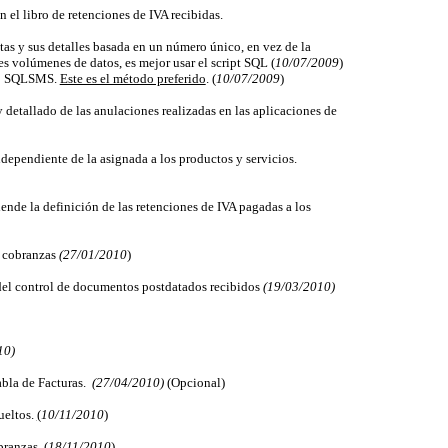
n el libro de retenciones de IVA recibidas.
ntas y sus detalles basada en un número único, en vez de la
es volúmenes de datos, es mejor usar el script SQL (
10/07/2009
)
A o SQLSMS.
Este es el método preferido
. (
10/07/2009
)
 detallado de las anulaciones realizadas en las aplicaciones de
ndependiente de la asignada a los productos y servicios.
iende la definición de las retenciones de IVA pagadas a los
s cobranzas
(27/01/2010
)
 del control de documentos postdatados recibidos
(19/03/2010)
10)
abla de Facturas.
(27/04/2010)
(Opcional)
ueltos.
(
10/11/2010
)
branzas. (
18/11/2010
)