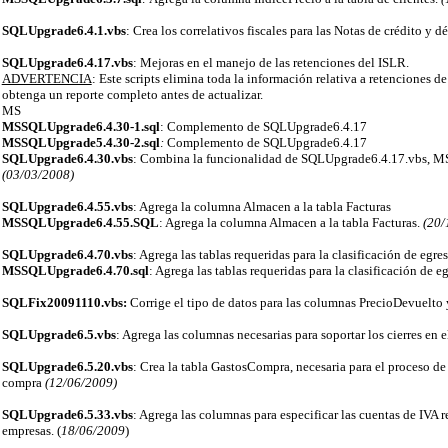
SQLUpgrade6.4.1.vbs
: Crea los correlativos fiscales para las Notas de crédito y d
SQLUpgrade6.4.17.vbs
: Mejoras en el manejo de las retenciones del ISLR.
ADVERTENCIA
: Este scripts elimina toda la información relativa a retenciones d
obtenga un reporte completo antes de actualizar.
MS
MSSQLUpgrade6.4.30-1.sql
: Complemento de SQLUpgrade6.4.17
MSSQLUpgrade5.4.30-2.sql
:
Complemento de SQLUpgrade6.4.17
SQLUpgrade6.4.30.vbs
: Combina la funcionalidad de SQLUpgrade6.4.17.vbs,
(03/03/2008)
SQLUpgrade6.4.55.vbs
: Agrega la columna Almacen a la tabla Facturas
MSSQLUpgrade6.4.55.SQL
: Agrega la columna Almacen a la tabla Facturas.
(20/
SQLUpgrade6.4.70.vbs
: Agrega las tablas requeridas para la clasificación de egre
MSSQLUpgrade6.4.70.sql
: Agrega las tablas requeridas para la clasificación de e
SQLFix20091110.vbs:
Corrige el tipo de datos para las columnas PrecioDevuelto
SQLUpgrade6.5.vbs
: Agrega las columnas necesarias para soportar los cierres en 
SQLUpgrade6.5.20.vbs
: Crea la tabla GastosCompra, necesaria para el proceso de 
compra
(12/06/2009)
SQLUpgrade6.5.33.vbs
: Agrega las columnas para especificar las cuentas de IVA r
empresas. (
18/06/2009
)