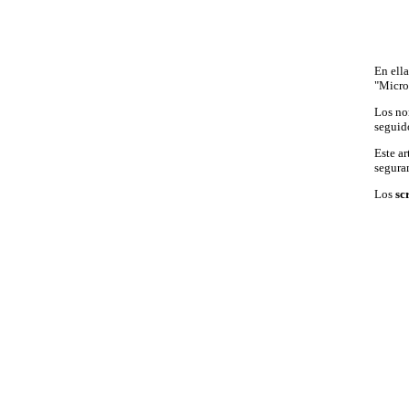
En ella
"Micros
Los nom
seguido
Este ar
seguram
Los
sc