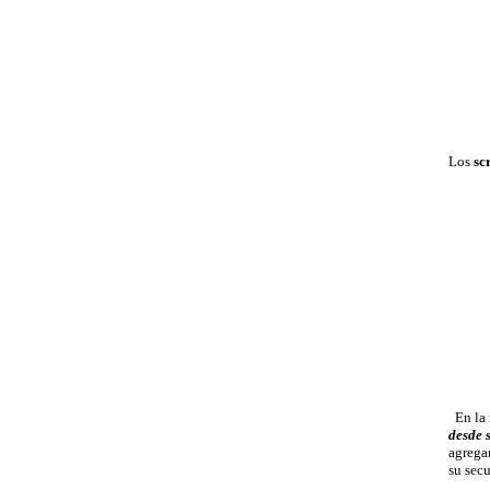
Los
sc
En la m
desde 
agrega
su secu