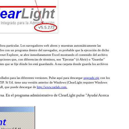
tadora particular. Los navegadores web abren y muestran automáticamente las
iados con un programa dentro del navegador, es probable que la ejecución de dicho
net Explorer, se abre inmediatamente Excel mostrando el contenido del archivo
opciones que, con diferencias de términos, son "Ejecutar" (ó Abrir) o "Guardar"
en que se fije dónde los está guardando. A esa carpeta donde guarda los archivos
ollados para las diferentes versiones. Pulse aquí para descargar
upgrade.zip
con los
ZIP. Si Ud. tiene una versión anterior de Windows (ClearLight requiere Windows
RAR, que puede descargar de
http://www.rarlab.com.
esa. En el programa administrativo de ClearLight pulse "Ayuda\Acerca