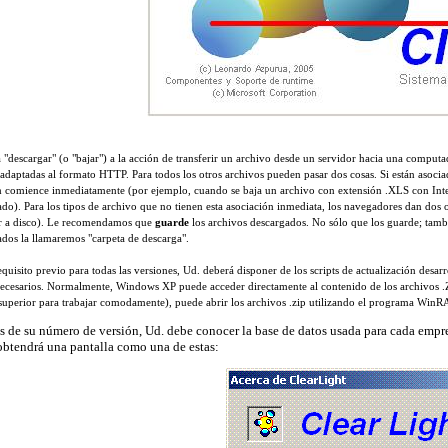
 "descargar" (o "bajar") a la acción de transferir un archivo desde un servidor hacia una compu
adaptadas al formato HTTP. Para todos los otros archivos pueden pasar dos cosas. Si están asoc
 comience inmediatamente (por ejemplo, cuando se baja un archivo con extensión .XLS con Inter
do). Para los tipos de archivo que no tienen esta asociación inmediata, los navegadores dan dos 
r a disco). Le recomendamos que
guarde
los archivos descargados. No sólo que los guarde; tambi
dos la llamaremos "carpeta de descarga".
uisito previo para todas las versiones, Ud. deberá disponer de los scripts de actualización desarr
 necesarios. Normalmente, Windows XP puede acceder directamente al contenido de los archivos .
superior para trabajar comodamente), puede abrir los archivos .zip utilizando el programa Win
 de su número de versión, Ud. debe conocer la base de datos usada para cada empr
 obtendrá una pantalla como
una de estas
: