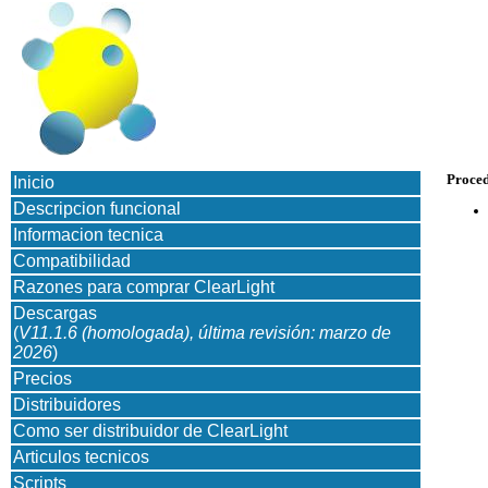
Proced
Inicio
Descripcion funcional
Informacion tecnica
Compatibilidad
Razones para comprar ClearLight
Descargas
(
V11.1.6 (homologada), última revisión: marzo de
2026
)
Precios
Distribuidores
Como ser distribuidor de ClearLight
Articulos tecnicos
Scripts