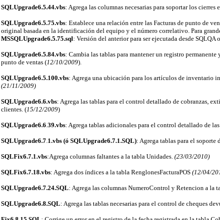
SQLUpgrade6.5.44.vbs
: Agrega las columnas necesarias para soportar los cierres e
SQLUpgrade6.5.75.vbs
: Establece una relación entre las Facturas de punto de ve
original basada en la identificación del equipo y el número correlativo. Para grand
MSSQLUpgrade6.5.75.sql
: Versión del anterior para ser ejecutada desde SQLQ
SQLUpgrade6.5.
84
.vbs
: Cambia las tablas para mantener un registro permanente y
punto de ventas (
12/10/2009
).
SQLUpgrade6.5.
100
.vbs
: Agrega una ubicación para los artículos de inventario i
(21/11/2009)
SQLUpgrade6.
6
.vbs
: Agrega las tablas para el control detallado de cobranzas, ext
clientes. (
15/12/2009
)
SQLUpgrade6.
6
.
39.
vbs
: Agrega tablas adicionales para el control detallado de la
SQLUpgrade6.
7
.
1
.vbs (ó SQLUpgrade6.7.1.SQL)
: Agrega tablas para el soporte
SQLFix6.7.1.vbs
:Agrega columnas faltantes a la tabla Unidades.
(23/03/2010)
SQLFix6.7.18.vbs
: Agrega dos índices a la tabla RenglonesFacturaPOS
(12/04/20
SQLUpgrade6.7.24.SQL
: Agrega las columnas NumeroControl y Retencion a la t
SQLUpgrade6.8.SQL
: Agrega las tablas necesarias para el control de cheques dev
Fix6.8.15.SQL
: Corrige un error en el registro de la fecha registrada en la tabla Co