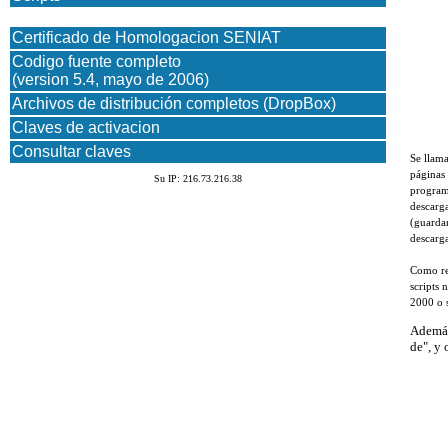
Certificado de Homologacion SENIAT
Codigo fuente completo
(version 5.4, mayo de 2006)
Archivos de distribución completos (DropBox)
Claves de activacion
Consultar claves
Se llama
páginas 
Su IP: 216.73.216.38
program
descarga
(guarda
descarga
Como req
scripts
2000 o 
Además
de", y