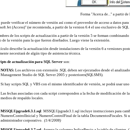
Forma "Acerca de..." a partir de 
 puede verificar el número de versión así como el proveedor de acceso a datos para
oft Jet (Access)"
(se recomienda, a partir de la version 6.4 el uso exclusivo de SQL
bres de los scripts de actualización a partir de la versión 5 se forman combinando
 de la versión para la que fueron diseñados. Luego viene la extensión.
tículo describe la actualización desde instalaciones de la versión 6 a versiones post
ente necesitará de algún tipo de asistencia técnica.
ripts de actualización para SQL Server
son:
NOTAS:
Los archivos con extensión .SQL deben ser ejecutados desde el analizad
Management Studio de SQL Server 2005 y posteriores(SQLSMS).
Si hay scripts SQL y VBS con el mismo identificador de versión, se podrá usar uno 
Las fechas asociadas con cada script corresponden a la fecha de modificación de la 
medios de respaldo locales.
MSSQLUpgrade6.3.1.sql
: MSSQLUpgrade3.1.sql incluye instrucciones para camb
NumeroControlInicial y NumeroControlFinal de la tabla DocumentosFiscales. Si us
administrador corporativo.
(1/4/2008)
MSSQLUpgrade6.3.7.sql
:
Agrega la columna IndicePrecio a la tabla de clientes.
(